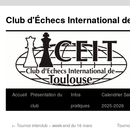
Aller
au
Club d'Échecs International d
contenu
Accueil
Présentation du
Infos
Calendrier Sa
club
pratiques
2025-2026
←
Tournoi interclub – week-end du 16 mars
Tourno