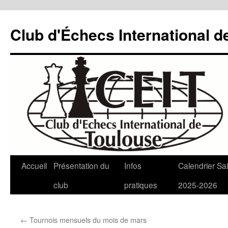
Aller
au
Club d'Échecs International d
contenu
Accueil
Présentation du
Infos
Calendrier Sa
club
pratiques
2025-2026
←
Tournois mensuels du mois de mars