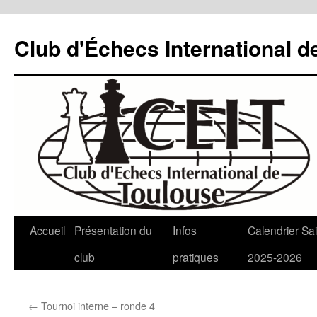
Aller
au
Club d'Échecs International d
contenu
Accueil
Présentation du
Infos
Calendrier Sa
club
pratiques
2025-2026
←
Tournoi interne – ronde 4