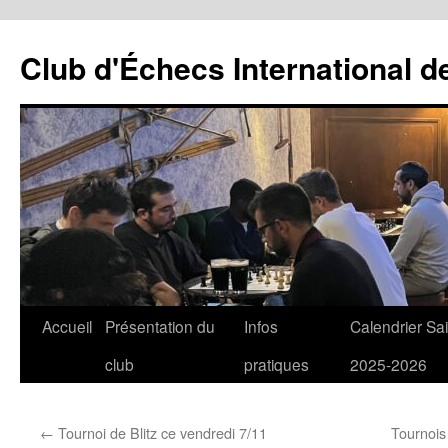
Aller
au
Club d'Échecs International d
contenu
Accueil
Présentation du
Infos
Calendrier Sa
club
pratiques
2025-2026
←
Tournoi de Blitz ce vendredi 7/11
Tournois