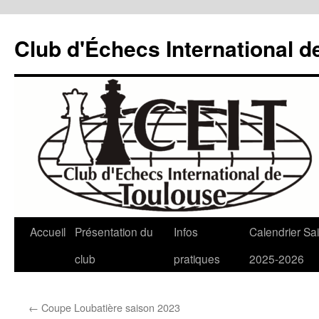
Aller
au
Club d'Échecs International d
contenu
Accueil
Présentation du
Infos
Calendrier Sa
club
pratiques
2025-2026
←
Coupe Loubatière saison 2023