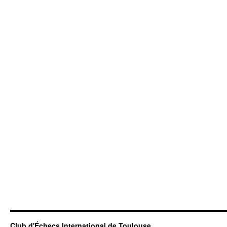
Club d'Échecs International de Toulouse