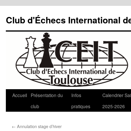
Aller
au
Club d'Échecs International d
contenu
Accueil
Présentation du
Infos
Calendrier Sa
club
pratiques
2025-2026
←
Annulation stage d’hiver