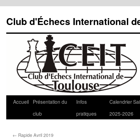
Aller
au
Club d'Échecs International d
contenu
Accueil
Présentation du
Infos
Calendrier Sa
club
pratiques
2025-2026
←
Rapide Avril 2019