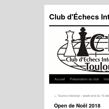
Aller
au
Club d'Échecs In
contenu
Accueil
Présentation du club
Inf
←
Tournoi interclub – week-end du 15 d
Open de Noël 2018