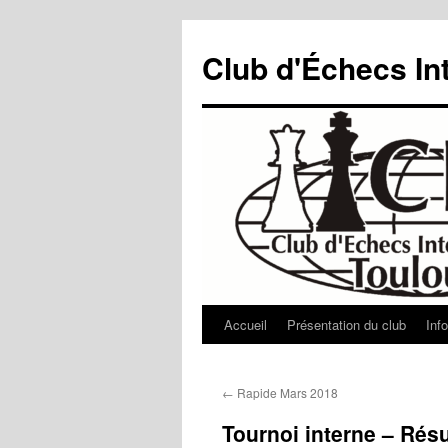
Aller
au
Club d'Échecs In
contenu
Accueil
Présentation du club
Inf
←
Rapide Mars 2018
Tournoi interne – Résu