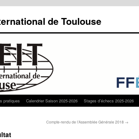
ternational de Toulouse
os pratiques
Calendrier Saison 2025-2026
Stages d’échecs 2025-2026
Compte-rendu de l’Assemblée Générale 2018
→
ltat