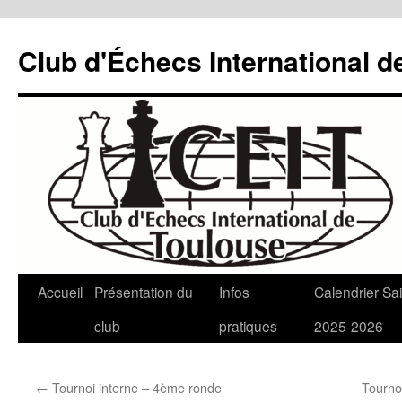
Aller
au
Club d'Échecs International d
contenu
Accueil
Présentation du
Infos
Calendrier Sa
club
pratiques
2025-2026
←
Tournoi interne – 4ème ronde
Tourno