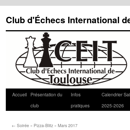
Aller
au
Club d'Échecs International d
contenu
Accueil
Présentation du
Infos
Calendrier Sa
club
pratiques
2025-2026
←
Soirée « Pizza-Blitz » Mars 2017