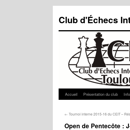
Aller
au
Club d'Échecs In
contenu
Accueil
Présentation du club
Inf
←
Tournoi interne 2015-16 du CEIT – Rés
Open de Pentecôte : J