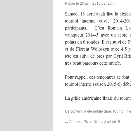
Publié le
23 avril 2015
par
admin
Samedi 18 avril avait lieu la sixiè
tournoi interne, cuvée 2014-20
participants. C’est Romain La
vainqueur 2014-5 avec un score 
points en 6 rondes! Il est suivi de 
et de Florent Woloszyn avec 4,5 p
tête est suivi de près par Cyril Bri
très beau parcours cette année.
Pour rappel, ces rencontres se fon
tournoi interne (saison 2015-6) débu
La grille américaine finale du tourn
Ce contenu a été publié dans
Tournoi Int
←
Soirée « Pizza-Blitz » Avril 2015