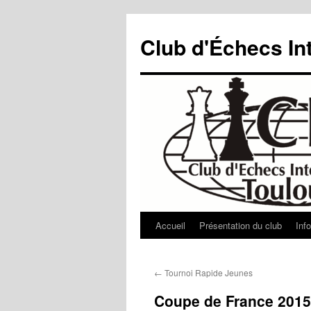
Aller
au
Club d'Échecs In
contenu
Accueil
Présentation du club
Inf
←
Tournoi Rapide Jeunes
Coupe de France 2015: 