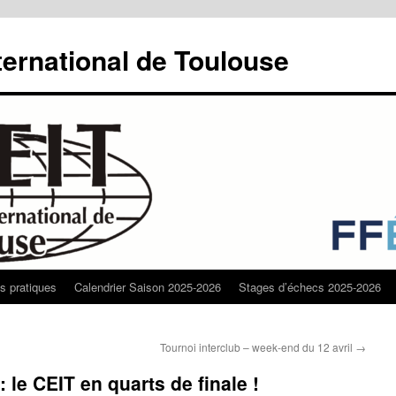
ternational de Toulouse
os pratiques
Calendrier Saison 2025-2026
Stages d’échecs 2025-2026
Tournoi interclub – week-end du 12 avril
→
le CEIT en quarts de finale !