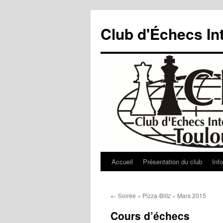
Aller
au
Club d'Échecs In
contenu
Accueil
Présentation du club
Inf
←
Soirée « Pizza-Blitz » Mars 2015
Cours d’échecs