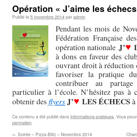
Opération « J’aime les échecs
Publié le
5 novembre 2014
par
admin
Pendant les mois de Nov
Fédération Française de
♥
J’
L
opération nationale
à dons en faveur des clu
ouvrant droit à réduction
favoriser la pratique 
contribuer au partag
particulier à l’école. N’hésitez pas à
♥
J’
LES ÉCHECS
obtenir des
flyers
à 
Ce contenu a été publié dans
Informations pratiques
. Vous pouv
permalien
.
←
Soirée « Pizza-Blitz » Novembre 2014
Cham