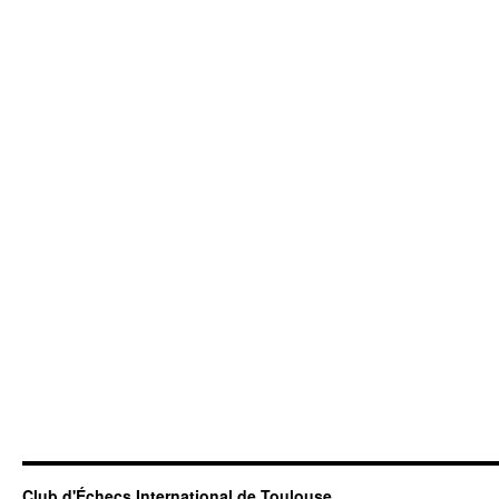
Club d'Échecs International de Toulouse