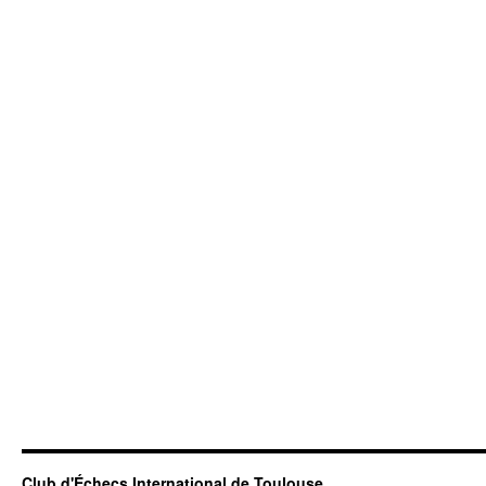
Club d'Échecs International de Toulouse