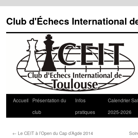
Aller
au
Club d'Échecs International d
contenu
Accueil
Présentation du
Infos
Calendrier Sa
club
pratiques
2025-2026
←
Le CEIT à l’Open du Cap d’Agde 2014
Soir