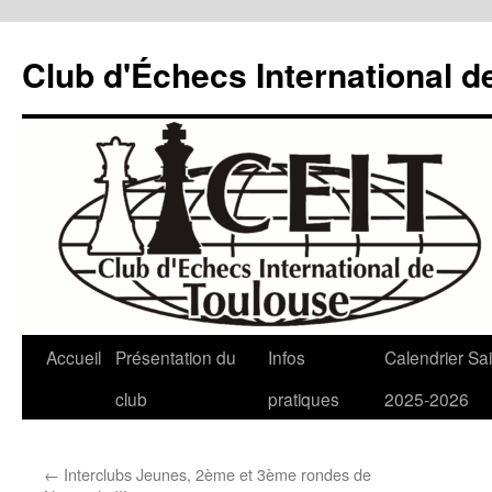
Aller
au
Club d'Échecs International d
contenu
Accueil
Présentation du
Infos
Calendrier Sa
club
pratiques
2025-2026
←
Interclubs Jeunes, 2ème et 3ème rondes de