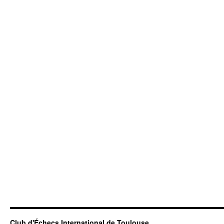
Club d'Échecs International de Toulouse