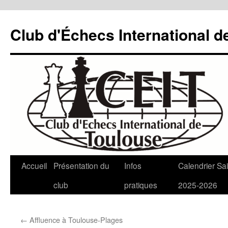
Aller
au
Club d'Échecs International d
contenu
Accueil
Présentation du
Infos
Calendrier Sa
club
pratiques
2025-2026
←
Affluence à Toulouse-Plages