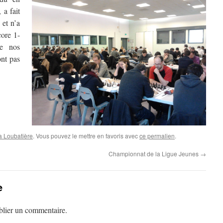
 a fait
 et n’a
core 1-
de nos
ont pas
a Loubatière
. Vous pouvez le mettre en favoris avec
ce permalien
.
Championnat de la Ligue Jeunes
→
e
lier un commentaire.