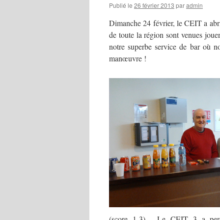
Publié le
26 février 2013
par
admin
Dimanche 24 février, le CEIT a abr
de toute la région sont venues jouer
notre superbe service de bar où no
manœuvre !
(score 1-3). Le CEIT 3 a per