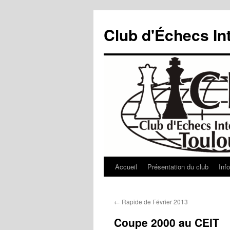
Aller
au
Club d'Échecs In
contenu
Accueil
Présentation du club
Inf
←
Rapide de Février 2013
Coupe 2000 au CEIT