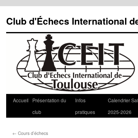
Aller
au
Club d'Échecs International d
contenu
Accueil
Présentation du
Infos
Calendrier Sa
club
pratiques
2025-2026
←
Cours d’échecs