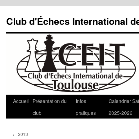
Aller
au
Club d'Échecs International d
contenu
Accueil
Présentation du
Infos
Calendrier Sa
club
pratiques
2025-2026
←
2013