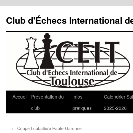
Aller
au
Club d'Échecs International d
contenu
Accueil
Présentation du
Infos
Calendrier Sa
club
pratiques
2025-2026
←
Coupe Loubatière Haute-Garonne