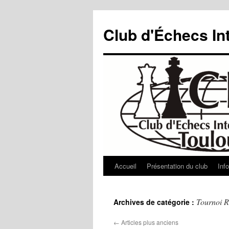
Aller
au
Club d'Échecs In
contenu
Accueil
Présentation du club
Inf
Tournoi R
Archives de catégorie :
←
Articles plus anciens