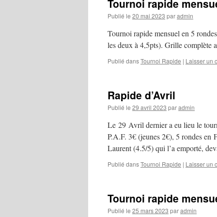
Tournoi rapide mensu
Publié le
20 mai 2023
par
admin
Tournoi rapide mensuel en 5 rondes 
les deux à 4,5pts). Grille complète 
Publié dans
Tournoi Rapide
|
Laisser un
Rapide d’Avril
Publié le
29 avril 2023
par
admin
Le 29 Avril dernier a eu lieu le tou
P.A.F. 3€ (jeunes 2€), 5 rondes en 
Laurent (4.5/5) qui l’a emporté, d
Publié dans
Tournoi Rapide
|
Laisser un
Tournoi rapide mensu
Publié le
25 mars 2023
par
admin