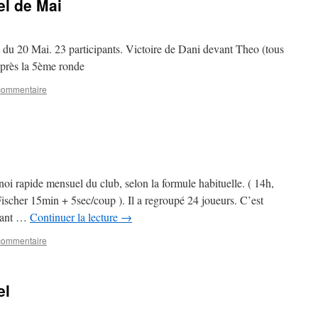
el de Mai
du 20 Mai. 23 participants. Victoire de Dani devant Theo (tous
après la 5ème ronde
 commentaire
rnoi rapide mensuel du club, selon la formule habituelle. ( 14h,
Fischer 15min + 5sec/coup ). Il a regroupé 24 joueurs. C’est
evant …
Continuer la lecture
→
 commentaire
el