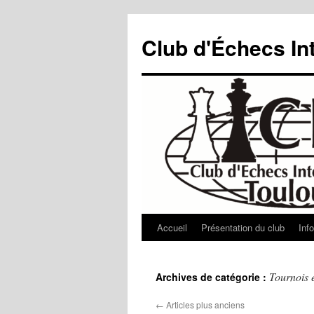
Aller
au
Club d'Échecs In
contenu
Accueil
Présentation du club
Inf
Tournois 
Archives de catégorie :
←
Articles plus anciens