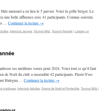
litz mensuel a eu lieu le 5 janvier. Voici la grille berger. Le
 eu une belle affluence avec 41 participants. Comme souvent,
ats …
Continuer la lecture
→
Adultes
,
Interclub Jeunes
,
Tournoi Blitz
,
Tournoi Rapide
|
Laisser un
’année
dresse ses meilleurs voeux pour 2024. Voici tout ce qu’il faut
 de Noël du club a rassemblé 42 participants. Pierre-Yves
 Dani Halegua …
Continuer la lecture
→
ns pratiques
,
Interclub Adultes
,
Opens de Noël et Pentecôte
,
Tournoi Blitz
|
 retour