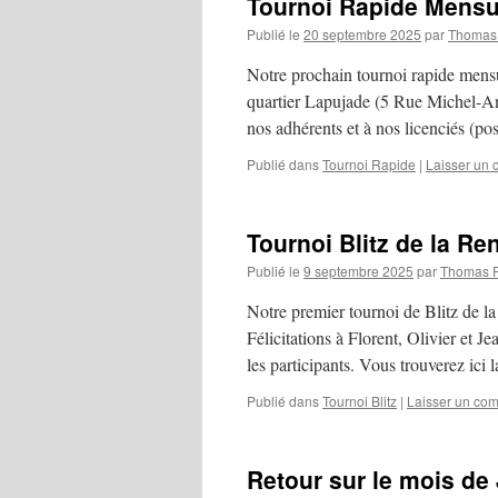
Tournoi Rapide Mensu
Publié le
20 septembre 2025
par
Thomas 
Notre prochain tournoi rapide mens
quartier Lapujade (5 Rue Michel-An
nos adhérents et à nos licenciés (po
Publié dans
Tournoi Rapide
|
Laisser un
Tournoi Blitz de la Ren
Publié le
9 septembre 2025
par
Thomas R
Notre premier tournoi de Blitz de la 
Félicitations à Florent, Olivier et J
les participants. Vous trouverez ici
Publié dans
Tournoi Blitz
|
Laisser un co
Retour sur le mois de