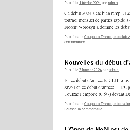
Publié le
4 février 2024
par
admin
Ce début 2024 a été bien rempli. Le b
tournoi mensuel de parties rapide a
Florent Wolozyn a dominé les déb
Publié dans
Coupe de France
,
Interclub 
commentaire
Nouvelles du début d
Publié le
7 janvier 2024
par
admin
En ce début d’année, le CEIT vous a
savoir en ce début d’année: L’Open
Toulzac l’emporte (6.5/7) devant
Publié dans
Coupe de France
,
Informatio
Laisser un commentaire
L’Open de Noël est de