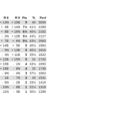
R 8
R 9
Pts
Tr.
Perf
+ 13N
+ 10B
9
40
3006
+ 4B
+ 14N
7½
41½
2289
+ 8B
+ 16N
6½
40½
2192
- 2N
+ 12B
5½
43½
2127
+ 7B
= 6N
5½
43½
2083
+ 14B
= 5B
5
40½
1964
- 5N
+ 13B
5
40½
1916
- 3N
+ 11B
5
35½
1832
+ 12B
+ 15N
5
31
1732
+ 15B
- 1N
4
33½
1650
+ 16B
- 8N
4
32
1738
- 9N
- 4N
3
37½
1663
- 1B
- 7N
3
33
1531
- 6N
- 2B
2
33½
1416
- 10N
- 9B
1
31½
1319
- 11N
- 3B
1
30½
1298