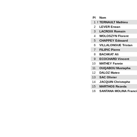
Pl
Nom
1
f
TERNAULT Mathieu
2
LEVER Erwan
3
LACROIX Romain
4
WOLOSZYN Florent
5
CHAPPEY Edouard
6
VILLALONGUE Tristan
7
FILIPIC Pierre
8
BACHKAT Ali
9
ECOCHARD Vincent
10
MATHEY Fannie
11
OUQABOU Mustapha
12
DALOZ Mateo
13
SAC Olivier
14
JACQUIN Christophe
15
MARTHOS Rezeda
16
SANTANA MOLINA Franc