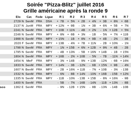
Soirée "Pizza-Blitz" juillet 2016
Grille américaine après la ronde 9
Elo
Cat.
Fede
Ligue
R 1
R 2
R 3
R 4
R 5
R 6
R 7
2729 N
SenM
FRA
DSA
+ 7B
+ 5N
+ 2B
+ 4N
+ 3B
+ 8N
+ 6B
2137 N
JunM
FRA
MPY
+ 12N
+ 9B
- 1N
= 3B
+ 6N
+ 5B
+ 7N
2241 N
SenM
FRA
MPY
+ 10B
+ 11N
- 4B
= 2N
- 1N
+ 12B
+ 5N
2246 N
SenM
FRA
MPY
+ 8N
+ 6B
+ 3N
- 1B
- 5N
= 7N
+ 11B
1988 N
SenM
FRA
MPY
+ 15N
- 1B
+ 8N
+ 9B
+ 4B
- 2N
- 3B
2020 F
SenM
FRA
MPY
+ 13B
- 4N
= 7B
+ 11N
- 2B
+ 10N
- 1N
1798 N
SenM
FRA
MPY
- 1N
+ 15B
= 6N
+ 12B
+ 9N
= 4B
- 2B
1795 N
SenM
FRA
MPY
- 4B
+ 13N
- 5B
+ 16N
+ 14B
- 1B
+ 15N
1804 N
SenM
FRA
MPY
+ 16B
- 2N
+ 10B
- 5N
- 7B
- 11N
+ 14N
1654 N
MinF
FRA
MPY
- 3N
+ 14B
- 9N
+ 13B
- 12N
- 6B
+ 16N
1833 N
SenM
FRA
MPY
+ 14N
- 3B
- 12N
- 6B
+ 15N
+ 9B
- 4N
1607 N
BenM
FRA
MPY
- 2B
+ 16N
+ 11B
- 7N
+ 10B
- 3N
- 13B
1532 N
SenM
FRA
MPY
- 6N
- 8B
+ 14N
- 10N
+ 16B
- 15B
+ 12N
1335 N
SenM
FRA
MPY
- 11B
- 10N
- 13B
+ 15B
- 8N
+ 16N
- 9B
1400 N
SenM
FRA
- 5B
- 7N
- 16B
- 14N
- 11B
+ 13N
- 8B
isco
1362 E
SenM
FRA
- 9N
- 12B
+ 15N
- 8B
- 13N
- 14B
- 10B