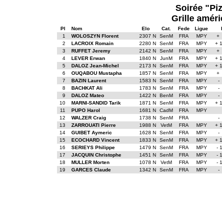
Soirée "Piz
Grille améri
Pl
Nom
Elo
Cat.
Fede
Ligue
1
WOLOSZYN Florent
2307 N
SenM
FRA
MPY
+
2
LACROIX Romain
2280 N
SenM
FRA
MPY
+ 
3
RUFFET Jeremy
2142 N
SenM
FRA
MPY
+
4
LEVER Erwan
1840 N
JunM
FRA
MPY
+ 
5
DALOZ Jean-Michel
2173 N
SenM
FRA
MPY
+ 
6
OUQABOU Mustapha
1857 N
SenM
FRA
MPY
+
7
BAZIN Laurent
1583 N
SenM
FRA
MPY
-
8
BACHKAT Ali
1783 N
SenM
FRA
MPY
-
9
DALOZ Mateo
1422 N
BenM
FRA
MPY
-
10
MARNI-SANDID Tarik
1871 N
SenM
FRA
MPY
+ 
11
PUPO Harol
1681 N
CadM
FRA
MPY
12
WALZER Craig
1738 N
SenM
FRA
-
13
ZARROUATI Pierre
1988 N
VetM
FRA
MPY
+ 
14
GUIBET Aymeric
1628 N
SenM
FRA
MPY
-
15
ECOCHARD Vincent
1833 N
SenM
FRA
MPY
+ 
16
SERIEYS Philippe
1479 N
SenM
FRA
MPY
- 
17
JACQUIN Christophe
1451 N
SenM
FRA
MPY
- 
18
MULLER Morten
1078 N
VetM
FRA
MPY
- 
19
GARCES Claude
1342 N
SenM
FRA
MPY
-