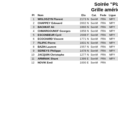
Soirée "Piz
Grille améri
Pl
Nom
Elo
Cat.
Fede
Ligue
1
WOLOSZYN Florent
2173 N
SenM
FRA
MPY
2
CHAPPEY Edouard
2002 N
SenM
FRA
MPY
3
BACHKAT Ali
1866 N
SenM
FRA
MPY
4
CHMARGOUNOF Georges
1858 N
SenM
FRA
MPY
5
ESCONDEUR Cyril
2008 F
SenM
FRA
MPY
6
ECOCHARD Vincent
1771 N
SenM
FRA
MPY
7
FILIPIC Pierre
1831 N
SenM
FRA
MPY
8
BAZIN Laurent
1557 N
SenM
FRA
MPY
9
SERIEYS Philippe
1478 N
SenM
FRA
MPY
10
JACQUIN Christophe
1277 N
SenM
FRA
MPY
11
ARMINAK Shant
1399 E
SenM
FRA
MPY
12
NOVIK Emil
1000 E
SenM
FRA